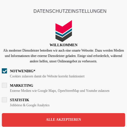
info@lentzen-partner.de
DATENSCHUTZEINSTELLUNGEN
ort
Get in touch
START
UNTERNEHMEN
LE
psum dolor sit amet:
Cybersteel Inc.
376-293 City Road, Suite 6
WILLKOMMEN
San Francisco, CA 94102
Als moderner Dienstleister betreiben wir auch eine smarte Webseite. Dazu werden Medien
4h
und Informationen über externe Dienstleister geladen. Einige sind erforderlich, während
/ 365days
andere helfen, unser Onlineangebot zu verbessern.
Have any questions?
+44 1234 567 890
NOTWENDIG*
Cookies zulassen damit die Website korrekt funktioniert
Drop us a line
MARKETING
 support for our customers
info@yourdomain.com
Externe Medien wie Google Maps, OpenStreetMap und Youtube zulassen
i 8:00am - 5:00pm
(GMT +1)
STATISTIK
LP JOBREADER DETAIL
Jobbörse & Google Analytics