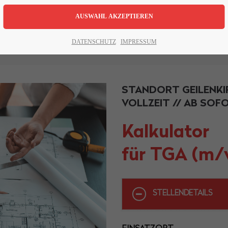
DATENSCHUTZ
IMPRESSUM
STANDORT GEILENKI
VOLLZEIT // AB SOF
Kalkulator
für TGA (m/
STELLENDETAILS