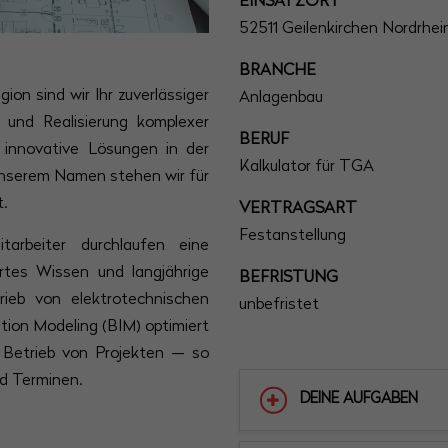
EINSATZORT
52511 Geilenkirchen Nordrhe
BRANCHE
on sind wir Ihr zuverlässiger
Anlagenbau
n und Realisierung komplexer
BERUF
d innovative Lösungen in der
Kalkulator für TGA
 unserem Namen stehen wir für
.
VERTRAGSART
Festanstellung
itarbeiter durchlaufen eine
ertes Wissen und langjährige
BEFRISTUNG
rieb von elektrotechnischen
unbefristet
tion Modeling (BIM) optimiert
 Betrieb von Projekten — so
nd Terminen.
DEINE AUFGABEN