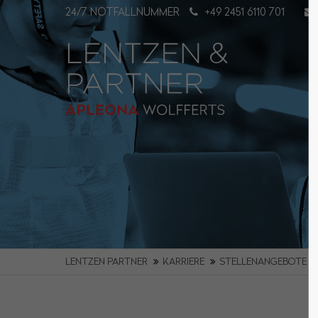
24/7 NOTFALLNUMMER
+49 2451 6110 701
Login
Supp
Benutzername
Lorem i
2
Passwort
Angemeldet bleiben
We offer
Mon - Fr
LENTZEN PARTNER
KARRIERE
STELLENANGEBOTE
Anmelden
Register
|
Lost your password?