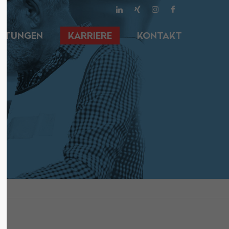
About us
ISTUNGEN
KARRIERE
KONTAKT
Lorem ipsum dolor sit amet,
00
consectetuer adipiscing elit.
Aenean commodo ligula eget dolor.
Aenean massa. Cum sociis natoque
penatibus et magnis dis parturient
montes, nascetur ridiculus mus.
Donec quam felis, ultricies nec.