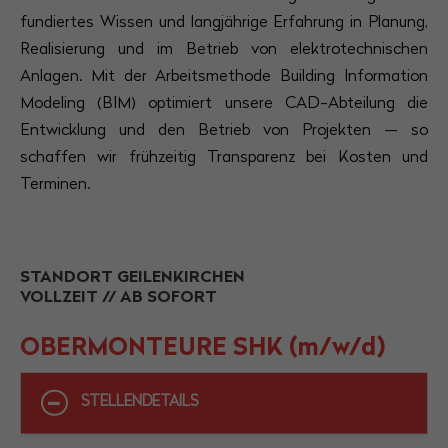
Have any questions?
fundiertes Wissen und langjährige Erfahrung in Planung,
+44 1234 567 890
Realisierung und im Betrieb von elektrotechnischen
Anlagen. Mit der Arbeitsmethode Building Information
Drop us a line
Modeling (BIM) optimiert unsere CAD-Abteilung die
info@yourdomain.com
Entwicklung und den Betrieb von Projekten — so
About us
schaffen wir frühzeitig Transparenz bei Kosten und
Terminen.
Lorem ipsum dolor sit amet, consectetuer
adipiscing elit.
Aenean commodo ligula eget dolor. Aenean
STANDORT GEILENKIRCHEN
VOLLZEIT // AB SOFORT
massa. Cum sociis natoque penatibus et magnis
dis parturient montes, nascetur ridiculus mus.
OBERMONTEURE SHK (m/w/d)
Donec quam felis, ultricies nec.
STELLENDETAILS