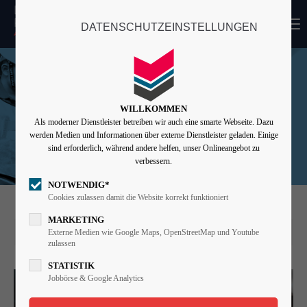
MENU
DATENSCHUTZEINSTELLUNGEN
Login
Benutzername
WILLKOMMEN
Als moderner Dienstleister betreiben wir auch eine smarte Webseite. Dazu
Passwort
werden Medien und Informationen über externe Dienstleister geladen. Einige
sind erforderlich, während andere helfen, unser Onlineangebot zu
verbessern.
NOTWENDIG*
Angemeldet bleiben
Cookies zulassen damit die Website korrekt funktioniert
MARKETING
Externe Medien wie Google Maps, OpenStreetMap und Youtube
01.01.2025 16:13
zulassen
Anmelden
STATISTIK
Register
|
Lost your password?
Jobbörse & Google Analytics
Support