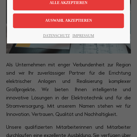
Lorem ipsum dolor sit amet:
24h
DATENSCHUTZ
IMPRESSUM
/ 365days
Als Unternehmen mit enger Verbundenheit zur Region
We offer support for our customers
sind wir Ihr zuverlässiger Partner für die Errichtung
Mon - Fri 8:00am - 5:00pm
(GMT +1)
elektrischer Anlagen und Realisierung komplexer
Get in touch
Großprojekte. Wir bieten Ihnen intelligente und
innovative Lösungen in der Elektrotechnik und für die
Cybersteel Inc.
Stromversorgung. Mit unserem Namen stehen wir für
376-293 City Road, Suite 600
Innovation, Vertrauen, Qualität und Nachhaltigkeit.
San Francisco, CA 94102
Unsere qualifizierten Mitarbeiterinnen und Mitarbeiter
durchlaufen eine exzellente Ausbildung. Sie verfügen über