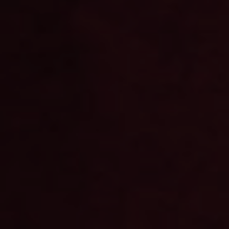
Have any questions?
+44 1234 567 890
Drop us a line
info@yourdomain.com
About us
Lorem ipsum dolor sit amet, consectetuer
adipiscing elit.
Aenean commodo ligula eget dolor. Aenean
massa. Cum sociis natoque penatibus et magnis
dis parturient montes, nascetur ridiculus mus.
Donec quam felis, ultricies nec.