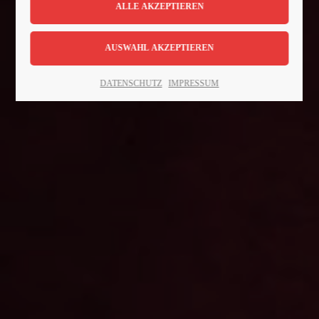
Lorem ipsum dolor sit amet:
24h
DATENSCHUTZ
IMPRESSUM
/ 365days
We offer support for our customers
Mon - Fri 8:00am - 5:00pm
(GMT +1)
Get in touch
Cybersteel Inc.
376-293 City Road, Suite 600
San Francisco, CA 94102