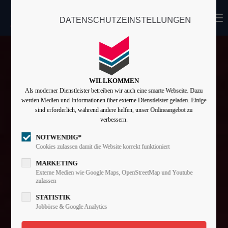
MENU
DATENSCHUTZEINSTELLUNGEN
Login
Benutzername
WILLKOMMEN
Als moderner Dienstleister betreiben wir auch eine smarte Webseite. Dazu
Passwort
werden Medien und Informationen über externe Dienstleister geladen. Einige
sind erforderlich, während andere helfen, unser Onlineangebot zu
verbessern.
NOTWENDIG*
Angemeldet bleiben
Cookies zulassen damit die Website korrekt funktioniert
MARKETING
Externe Medien wie Google Maps, OpenStreetMap und Youtube
zulassen
Anmelden
STATISTIK
Register
|
Lost your password?
Jobbörse & Google Analytics
Support