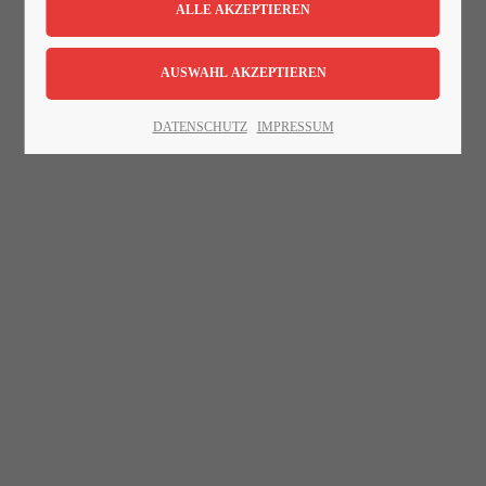
Lorem ipsum dolor sit amet:
24h
DATENSCHUTZ
IMPRESSUM
/ 365days
We offer support for our customers
Mon - Fri 8:00am - 5:00pm
(GMT +1)
Get in touch
Cybersteel Inc.
376-293 City Road, Suite 600
San Francisco, CA 94102