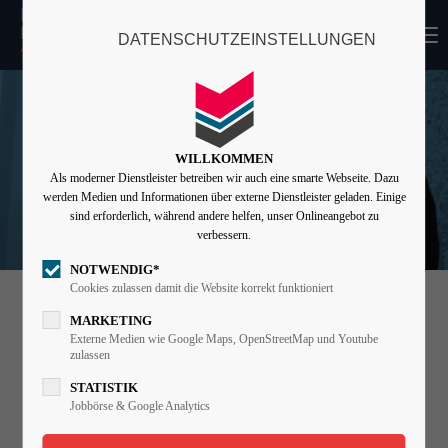
MENU
DATENSCHUTZEINSTELLUNGEN
Login
Benutzername
WILLKOMMEN
Als moderner Dienstleister betreiben wir auch eine smarte Webseite. Dazu
Passwort
werden Medien und Informationen über externe Dienstleister geladen. Einige
sind erforderlich, während andere helfen, unser Onlineangebot zu
verbessern.
NOTWENDIG*
Angemeldet bleiben
Cookies zulassen damit die Website korrekt funktioniert
MARKETING
Externe Medien wie Google Maps, OpenStreetMap und Youtube
zulassen
Anmelden
STATISTIK
Register
|
Lost your password?
Jobbörse & Google Analytics
Support