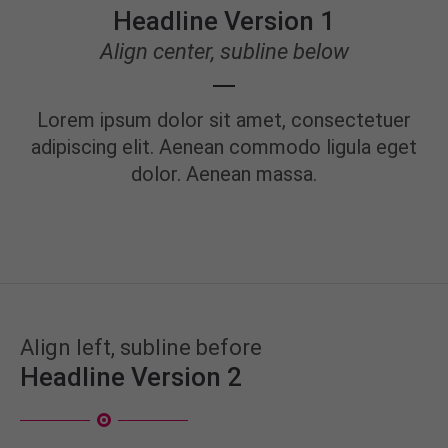
+44 1234 567 890
Headline Version 1
Align center, subline below
Drop us a line
info@yourdomain.com
Lorem ipsum dolor sit amet, consectetuer
About us
adipiscing elit. Aenean commodo ligula eget
Lorem ipsum dolor sit amet, consectetuer
dolor. Aenean massa.
adipiscing elit.
Aenean commodo ligula eget dolor. Aenean massa.
Cum sociis natoque penatibus et magnis dis
parturient montes, nascetur ridiculus mus. Donec
quam felis, ultricies nec.
Align left, subline before
Headline Version 2