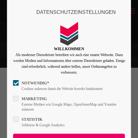
Menu
DATENSCHUTZEINSTELLUNGEN
Login
Benutzername
WILLKOMMEN
Als moderner Dienstleister betreiben wir auch eine smarte Webseite. Dazu
Passwort
werden Medien und Informationen über externe Dienstleister geladen. Einige
sind erforderlich, während andere helfen, unser Onlineangebot zu
verbessern.
NOTWENDIG*
Leadertext
Angemeldet bleiben
Cookies zulassen damit die Website korrekt funktioniert
MARKETING
Externe Medien wie Google Maps, OpenStreetMap und Youtube
Lorem ipsum dolor sit amet, consectetuer
zulassen
Anmelden
adipiscing elit. Aenean commodo ligula eget
STATISTIK
Register
|
Lost your password?
Jobbörse & Google Analytics
dolor. Aenean massa.
Support