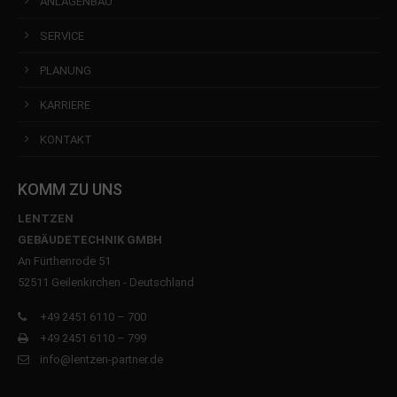
ANLAGENBAU
SERVICE
PLANUNG
KARRIERE
KONTAKT
KOMM ZU UNS
LENTZEN
GEBÄUDETECHNIK GMBH
An Fürthenrode 51
52511 Geilenkirchen - Deutschland
+49 2451 6110 – 700
+49 2451 6110 – 799
info@lentzen-partner.de