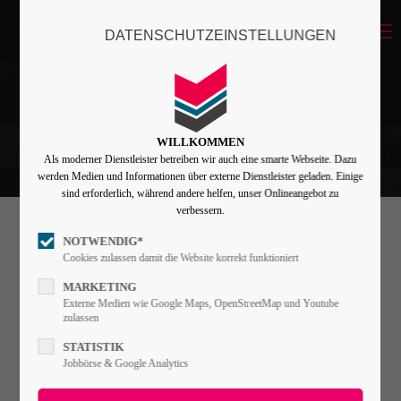
Menu
DATENSCHUTZEINSTELLUNGEN
Login
Benutzername
WILLKOMMEN
Als moderner Dienstleister betreiben wir auch eine smarte Webseite. Dazu
Passwort
werden Medien und Informationen über externe Dienstleister geladen. Einige
sind erforderlich, während andere helfen, unser Onlineangebot zu
verbessern.
NOTWENDIG*
Portfolioteaser
Angemeldet bleiben
Cookies zulassen damit die Website korrekt funktioniert
MARKETING
Externe Medien wie Google Maps, OpenStreetMap und Youtube
Lorem ipsum dolor sit amet, consectetuer
zulassen
Anmelden
adipiscing elit. Aenean commodo ligula eget
STATISTIK
RUHR UNIVERSITÄT, BOCHUM
Register
|
Lost your password?
Jobbörse & Google Analytics
dolor. Aenean massa.
GEBÄUDETECHNISCHE LEISTUNGEN LÜFTUNG
Support