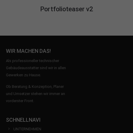
+44 1234 567 890
Portfolioteaser v2
Drop us a line
info@yourdomain.com
About us
Lorem ipsum dolor sit amet, consectetuer
WIR MACHEN DAS!
adipiscing elit.
Als professioneller technischer
Aenean commodo ligula eget dolor. Aenean massa.
Gebäudeausstatter sind wir in allen
Cum sociis natoque penatibus et magnis dis
Gewerken zu Hause.
parturient montes, nascetur ridiculus mus. Donec
Ob Beratung & Konzeption, Planer
quam felis, ultricies nec.
und Umsetzer stehen wir immer an
vorderster Front.
SCHNELLNAVI
UNTERNEHMEN