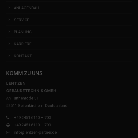
ANLAGENBAU
SERVICE
PLANUNG
KARRIERE
KONTAKT
KOMM ZU UNS
LENTZEN
GEBÄUDETECHNIK GMBH
An Fürthenrode 51
52511 Geilenkirchen - Deutschland
+49 2451 6110 – 700
+49 2451 6110 – 799
info@lentzen-partner.de