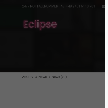
24/7 NOTFALLNUMMER
+49 2451 6110 701
Login
Supp
Benutzername
Lorem i
2
Passwort
Angemeldet bleiben
We offe
ARCHIV
News
News (v3)
Mon - F
Anmelden
Register
|
Lost your password?