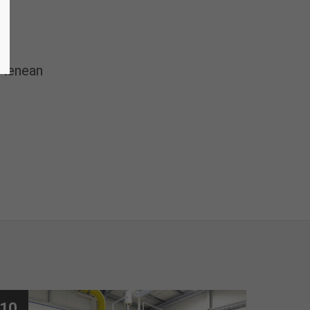
 Aenean
10