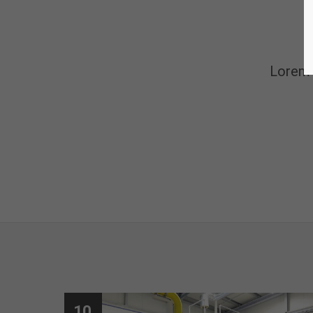
Lorem 
10