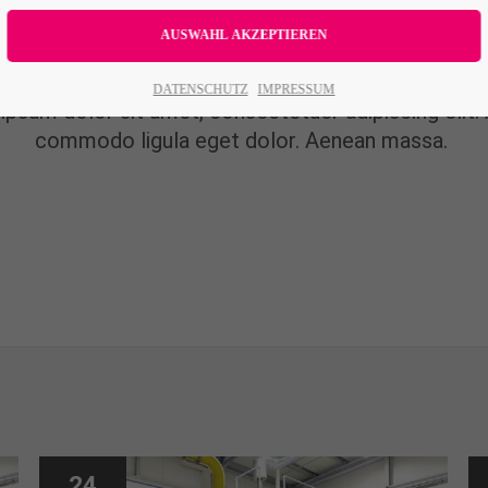
News
DATENSCHUTZ
IMPRESSUM
ipsum dolor sit amet, consectetuer adipiscing elit.
commodo ligula eget dolor. Aenean massa.
24