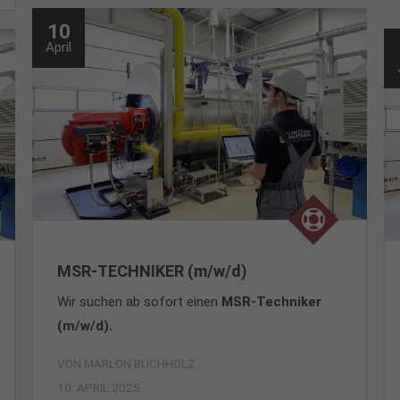
10
April
MSR-TECHNIKER (m/w/d)
Wir suchen ab sofort einen
MSR-Techniker
(m/w/d).
VON
MARLON BUCHHOLZ
10. APRIL 2025