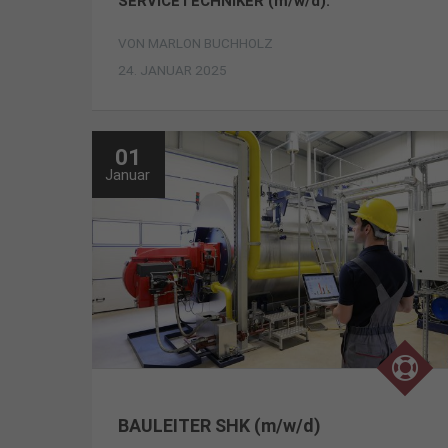
SERVICETECHNIKER (m/w/d).
VON
MARLON BUCHHOLZ
24. JANUAR 2025
01
Januar
BAULEITER SHK (m/w/d)