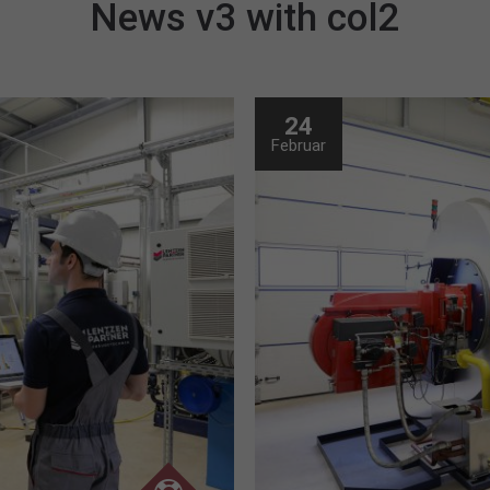
News v3 with col2
24
Februar