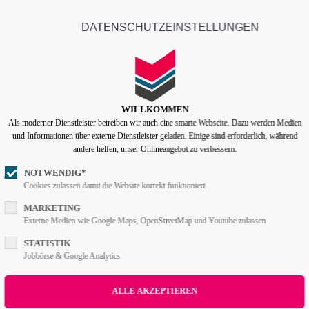
info@lentzen-partner.de
Company
DATENSCHUTZEINSTELLUNGEN
ort
Get in touch
Home
Features
Pages
Portfoli
psum dolor sit amet:
Cybersteel Inc.
376-293 City Road, Suite 600
San Francisco, CA 94102
WILLKOMMEN
Als moderner Dienstleister betreiben wir auch eine smarte Webseite. Dazu werden Medien
4h
und Informationen über externe Dienstleister geladen. Einige sind erforderlich, während
/ 365days
Have any questions?
andere helfen, unser Onlineangebot zu verbessern.
+44 1234 567 890
NOTWENDIG*
Cookies zulassen damit die Website korrekt funktioniert
Drop us a line
info@yourdomain.com
r support for our customers
MARKETING
Externe Medien wie Google Maps, OpenStreetMap und Youtube zulassen
ri 8:00am - 5:00pm
(GMT +1)
STATISTIK
Jobbörse & Google Analytics