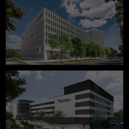
+44 1234 567 890
Drop us a line
info@yourdomain.com
About us
Lorem ipsum dolor sit amet, consectetuer
adipiscing elit.
Aenean commodo ligula eget dolor. Aenean massa.
Cum sociis natoque penatibus et magnis dis
parturient montes, nascetur ridiculus mus. Donec
quam felis, ultricies nec.