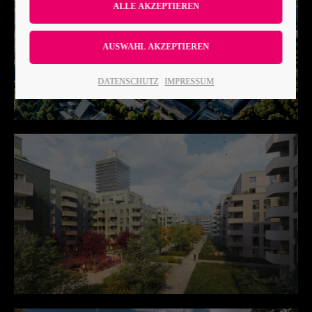
Lorem ipsum dolor sit amet:
24h
DATENSCHUTZ
IMPRESSUM
/ 365days
We offer support for our customers
Mon - Fri 8:00am - 5:00pm
(GMT +1)
Get in touch
Cybersteel Inc.
376-293 City Road, Suite 600
San Francisco, CA 94102
Have any questions?