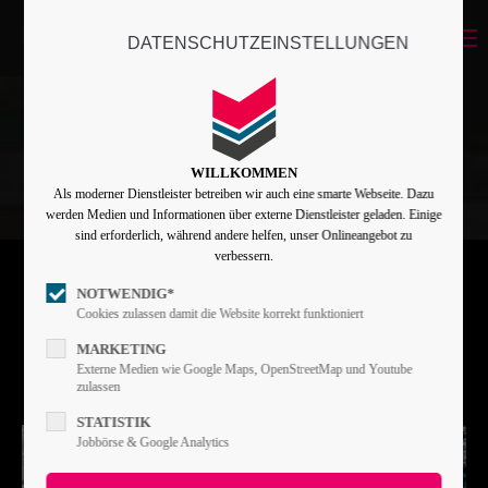
Menu
DATENSCHUTZEINSTELLUNGEN
Login
Benutzername
WILLKOMMEN
Als moderner Dienstleister betreiben wir auch eine smarte Webseite. Dazu
Passwort
werden Medien und Informationen über externe Dienstleister geladen. Einige
sind erforderlich, während andere helfen, unser Onlineangebot zu
verbessern.
NOTWENDIG*
Angemeldet bleiben
Cookies zulassen damit die Website korrekt funktioniert
MARKETING
Externe Medien wie Google Maps, OpenStreetMap und Youtube
zulassen
Anmelden
STATISTIK
Register
|
Lost your password?
Jobbörse & Google Analytics
Support